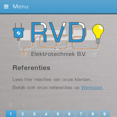
Menu
Home
Diensten
Foto’s
Referenties
Contact
Referenties
Lees hier reacties van onze klanten.
Bekijk ook onze referenties op
Werkspot
.
1
2
3
4
5
6
7
8
9