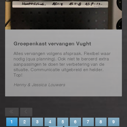
Groepenkast vervangen Vught
Alles vervangen volgens afspraak. Flexibel waar
nodig (qua planning). Ook niet te beroerd extra
aanpassingen te doen ter verbetering van de
situatie. Communicatie uitgebreid en helder.
Top!
Henny & Jessica Louwers
1
2
3
4
5
6
7
8
9