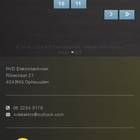
10
11
© 2016 - 2026 RVD Elektrotechniek - Website door
Bullseye
Design
RVD Elektrotechniek
Ribestraat 21
4043NG Opheusden
06 2254 3178
rvdelektro@outlook.com